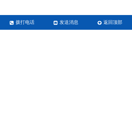
拨打电话
发送消息
返回顶部
河南清洋环保工程有限公司
联系人：刘经理
手机号：18838238283/18236660450
地址：郑州市中原区须水街道白寨村
营业执照
关于极限词、绝对性用词与功能性用词等广告法禁用词失
效和免责声明