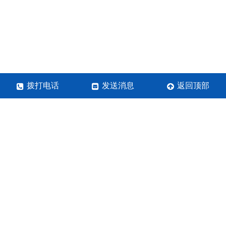
拨打电话
发送消息
返回顶部
河南清洋环保工程有限公司
联系人：刘经理
手机号：18838238283/18236660450
地址：郑州市中原区须水街道白寨村
营业执照
关于极限词、绝对性用词与功能性用词等广告法禁用词失
效和免责声明